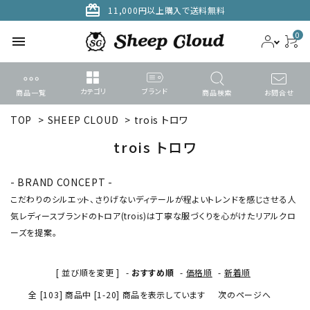
card_giftcard
11,000円以上購入で送料無料
0
menu
カテゴリ
ブランド
商品一覧
商品検索
お問合せ
TOP
>
SHEEP CLOUD
>
trois トロワ
ACCOUNT MENU
ようこそ ゲスト 様
trois トロワ
meeting_room
person
ログイン
新規会員登録
- BRAND CONCEPT -
こだわりのシルエット、さりげないディテールが程よいトレンドを感じさせる人
気レディースブランドのトロア(trois)は丁寧な服づくりを心がけたリアルクロ
search
ーズを提案。
カテゴリーから探す
[ 並び順を変更 ]
-
おすすめ順
-
価格順
-
新着順
全 [103] 商品中 [1-20] 商品を表示しています
次のページへ
ブランドから選ぶ