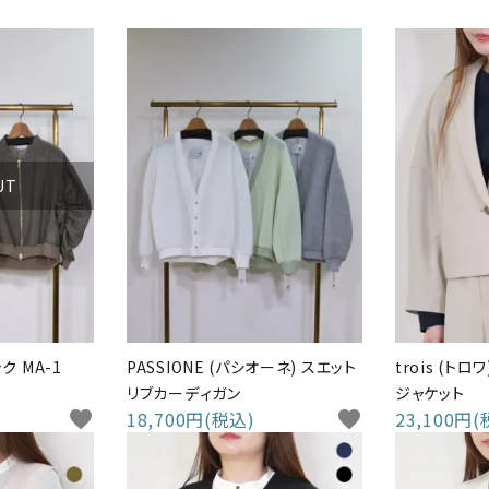
UT
ック MA-1
PASSIONE (パシオーネ) スエット
trois (ト
リブカーディガン
ジャケット
favorite
18,700円(税込)
favorite
23,100円(