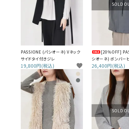
SOLD O
PASSIONE (パシオーネ) Vネック
[20％OFF] PA
サイドタイ付きジレ
シオーネ) ボンバー
19,800円(税込)
favorite
26,400円(税込)
ー
SOLD O