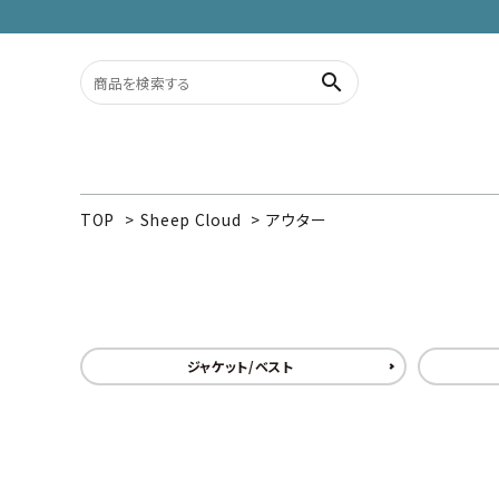
search
TOP
>
Sheep Cloud
>
アウター
ACCOUNT MENU
ようこそ ゲスト 様
meeting_room
person
ログイン
新規会員登録
ジャケット/ベスト
search
カテゴリーから探す