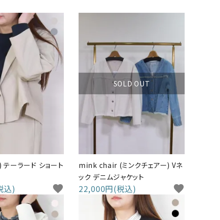
SOLD OUT
ロワ) テーラード ショート
mink chair (ミンクチェアー) Vネ
ック デニムジャケット
税込)
favorite
22,000円(税込)
favorite