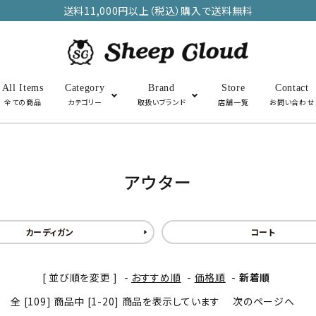
送料11,000円以上（税込）購入で送料無料
All Items
Category
Brand
Store
Contact
全ての商品
カテゴリー
取扱いブランド
店舗一覧
お問い合わせ
アウター
トップス
アウター
SALE
カーディガン
その他・雑貨
コート
[ 並び順を変更 ]
-
おすすめ順
-
価格順
-
新着順
全 [109] 商品中 [1-20] 商品を表示しています
次のページへ