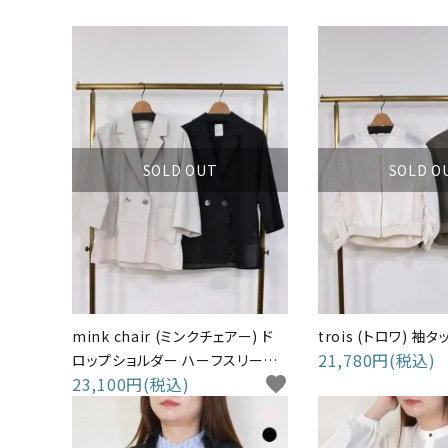
ブランドから選ぶ
INFORMATION
SOLD OUT
SOLD O
mink chair (ミンクチェアー) ド
trois (トロワ) 袖タ
21,780円(税込)
ロップショルダー ハーフスリーブ
23,100円(税込)
favorite
ジャケット