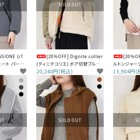
UT
SOLD OUT
SSIONE (パ
[20％OFF] Dignite collier
[20％OF
ヒート パーカ
(ディニテコリエ) ボア切替ブルゾ
ルトンジャー
favorite
20,240円(税込)
favorite
13,904円(
ン
UT
SOLD OUT
S