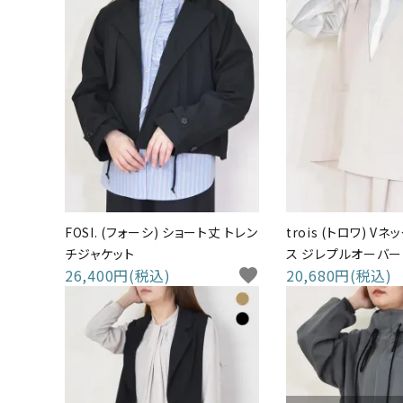
FOSI. (フォーシ) ショート丈 トレン
trois (トロワ) V
チジャケット
ス ジレプルオーバー
26,400円(税込)
favorite
20,680円(税込)