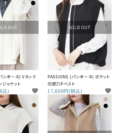
OLD OUT
SOLD OUT
 (パシオーネ) Vネック
PASSIONE (パシオーネ) ポケット
ンジャケット
切替ZIPベスト
税込)
favorite
17,600円(税込)
favorite