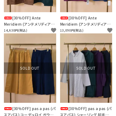
[30％OFF] Ante
[30％OFF] Ante
Meridiem (アンテメリディアン)
Meridiem (アンテメリディアン)
favorite
favorite
ハイネック シンプルチュニック
ハイネック 裾絞りプルオーバー
14,630円(税込)
13,090円(税込)
SOLD OUT
SOLD OUT
[30％OFF] pas a pas (パ
[30％OFF] pas a pas (パ
スアパス) コーデュロイ ガウチ
スアパス) シャーリング 起毛シャ