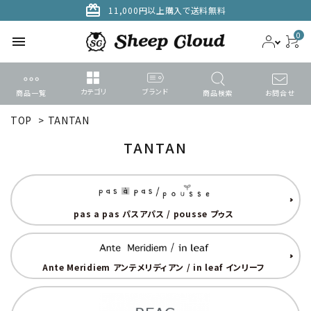
card_giftcard
11,000円以上購入で送料無料
0
menu
カテゴリ
ブランド
商品一覧
商品検索
お問合せ
TOP
>
TANTAN
ACCOUNT MENU
ようこそ ゲスト 様
TANTAN
meeting_room
person
ログイン
新規会員登録
pas a pas パスアパス / pousse プゥス
search
カテゴリーから探す
Ante Meridiem アンテメリディアン / in leaf インリーフ
ブランドから選ぶ