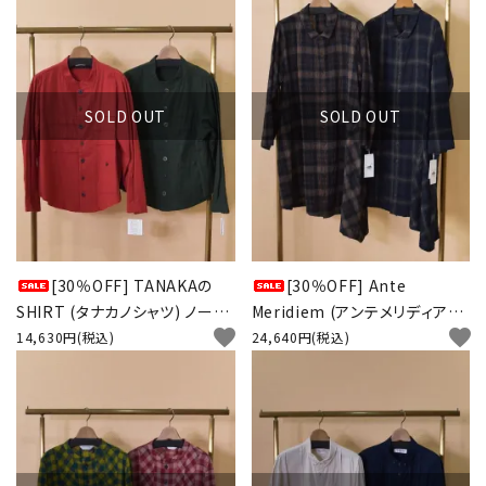
SOLD OUT
SOLD OUT
[30％OFF] TANAKAの
[30％OFF] Ante
SHIRT (タナカノシャツ) ノーカ
Meridiem (アンテメリディアン)
favorite
favorite
ラー 2WAYブラウス
チェック シャツワンピース
14,630円(税込)
24,640円(税込)