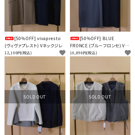
[50％OFF] vivapresto
[50％OFF] BLUE
(ヴィヴァプレスト) Vネックジレ
FRONCE (ブルーフロンセ) Vネ
favorite
favorite
ック ジャンパースカート
12,100円(税込)
10,890円(税込)
SOLD OUT
SOLD OUT