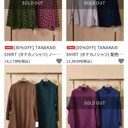
SOLD OUT
SOLD OUT
[30％OFF] TANAKAの
[30％OFF] TANAKAの
SHIRT (タナカノシャツ) ノーカ
SHIRT (タナカノシャツ) 配色ス
favorite
favorite
ラー チェックブラウス
テッチ ブラウス
16,170円(税込)
13,860円(税込)
SOLD OUT