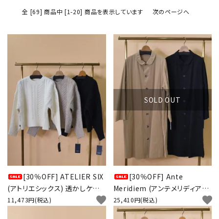
全 [69] 商品中 [1-20] 商品を表示しています
次のページへ
SOLD OUT
[30％OFF] ATELIER SIX
[30％OFF] Ante
(アトリエシックス) 透かしケー
Meridiem (アンテメリディアン)
favorite
favorite
ブル プルオーバー
ロングコート
11,473円(税込)
25,410円(税込)