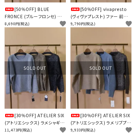
[50％OFF] BLUE
[50％OFF] vivapresto
FRONCE (ブルーフロンセ) 前
(ヴィヴァプレスト) ファー 前後
favorite
favorite
後異素材 プルオーバー
異素材ベスト
8,690円(税込)
9,790円(税込)
SOLD OUT
SOLD OUT
[30％OFF] ATELIER SIX
[30％OFF] ATELIER SIX
(アトリエシックス) ラメシャギー
(アトリエシックス) ラメ リブプル
favorite
favorite
プルオーバー
オーバー
11,473円(税込)
9,933円(税込)