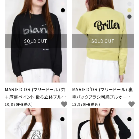
SOLD OUT
SOLD OUT
MARIED’OR (マリードール) 箔
MARIED’OR (マリードール) 裏
＋厚盛ペイント 後ろ立体プルオ
毛バックブラシ刺繡プルオーバ
favorite
favorite
ーバー
ー
10,890円(税込)
13,970円(税込)