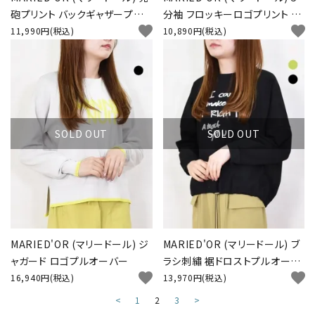
砲プリント バックギャザープル
分袖 フロッキーロゴプリント ワ
favorite
favorite
オーバー
イドプルオーバー
11,990円(税込)
10,890円(税込)
SOLD OUT
SOLD OUT
MARIED'OR (マリードール) ジ
MARIED'OR (マリードール) ブ
ャガード ロゴプルオーバー
ラシ刺繡 裾ドロストプルオーバ
favorite
favorite
ー
16,940円(税込)
13,970円(税込)
<
1
2
3
>