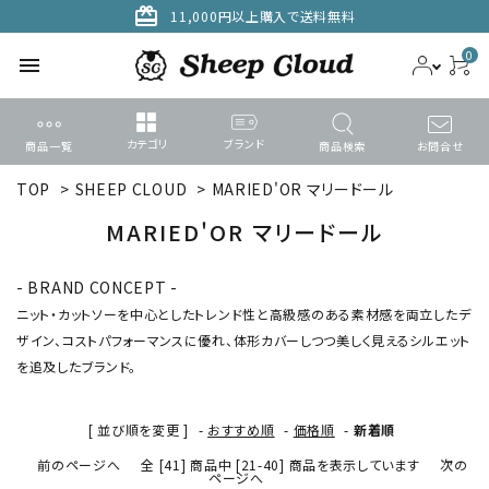
card_giftcard
11,000円以上購入で送料無料
0
menu
カテゴリ
ブランド
商品一覧
商品検索
お問合せ
TOP
>
SHEEP CLOUD
>
MARIED'OR マリードール
ACCOUNT MENU
ようこそ ゲスト 様
MARIED'OR マリードール
meeting_room
person
ログイン
新規会員登録
- BRAND CONCEPT -
ニット・カットソーを中心としたトレンド性と高級感のある素材感を両立したデ
ザイン、コストパフォーマンスに優れ、体形カバーしつつ美しく見えるシルエット
search
を追及したブランド。
カテゴリーから探す
[ 並び順を変更 ]
-
おすすめ順
-
価格順
-
新着順
前のページへ
全 [41] 商品中 [21-40] 商品を表示しています
次の
ブランドから選ぶ
ページへ