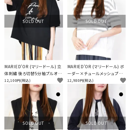
SOLD OUT
SOLD OUT
MARIED'OR (マリードール) 立
MARIED'OR (マリードール) ボ
体刺繡 後ろ切替5分袖プルオー
ーダー×チュールメッシュプル
favorite
favorite
バー
オーバー
12,100円(税込)
12,980円(税込)
SOLD OUT
SOLD OUT