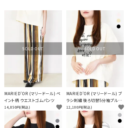
INFORMATION
SOLD OUT
SOLD OUT
MARIED'OR (マリードール) ペ
MARIED'OR (マリードール) ブ
イント柄 ウエストゴムパンツ
ラシ刺繡 後ろ切替5分袖プルオ
favorite
favorite
ーバー
14,850円(税込)
12,100円(税込)