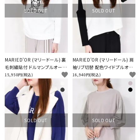
SOLD OUT
SOLD OUT
MARIED’OR (マリードール) 裏
MARIED’OR (マリードール) 肩
毛刺繡貼付 ドルマンプルオーバ
袖リブ切替 配色ワイドプルオー
favorite
favorite
ー
バー
15,950円(税込)
16,940円(税込)
SOLD OUT
SOLD OUT