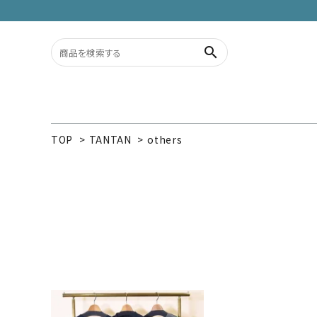
search
TOP
>
TANTAN
>
others
ACCOUNT MENU
ようこそ ゲスト 様
meeting_room
person
ログイン
新規会員登録
search
カテゴリーから探す