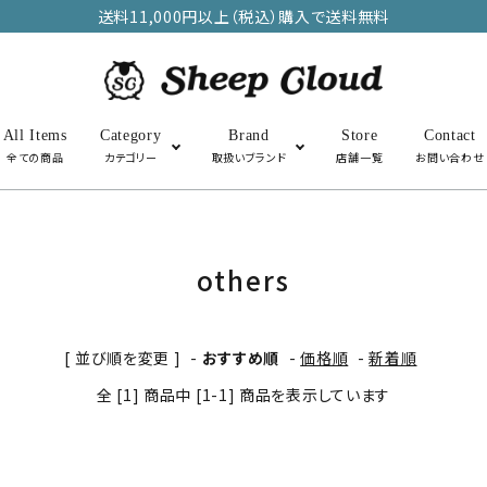
送料11,000円以上（税込）購入で送料無料
All Items
Category
Brand
Store
Contact
全ての商品
カテゴリー
取扱いブランド
店舗一覧
お問い合わせ
アウター
トップス
others
SALE
[ 並び順を変更 ]
-
おすすめ順
-
価格順
-
新着順
その他・雑貨
全 [1] 商品中 [1-1] 商品を表示しています