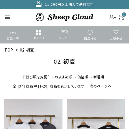
card_giftcard
11,000円以上購入で送料無料
0
menu
カテゴリ
ブランド
商品一覧
商品検索
お問合せ
TOP
>
02 初夏
ACCOUNT MENU
ようこそ ゲスト 様
02 初夏
meeting_room
person
ログイン
新規会員登録
[ 並び順を変更 ]
-
おすすめ順
-
価格順
-
新着順
全 [34] 商品中 [1-20] 商品を表示しています
次のページへ
search
カテゴリーから探す
ブランドから選ぶ