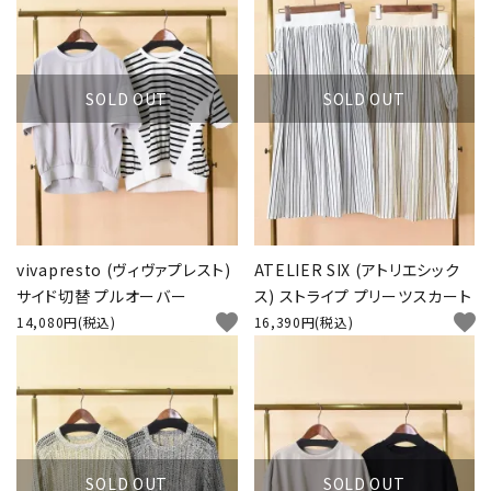
SOLD OUT
SOLD OUT
vivapresto (ヴィヴァプレスト)
ATELIER SIX (アトリエシック
サイド切替 プルオーバー
ス) ストライプ プリーツスカート
favorite
favorite
14,080円(税込)
16,390円(税込)
SOLD OUT
SOLD OUT