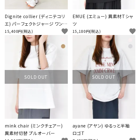
Dignite collier (ディニテコリ
EMUE (エミュー) 異素材Tシャ
エ) パーフェクトジャージ ワンピ
ツ
favorite
favorite
ース
15,400円(税込)
15,180円(税込)
SOLD OUT
SOLD OUT
mink chair (ミンクチェアー)
ayane (アヤン) ゆるっと半袖
異素材切替 プルオーバー
ロゴT