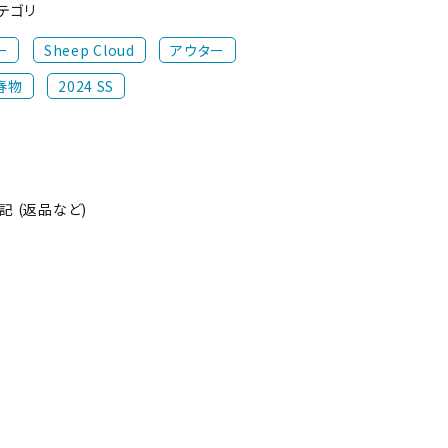
テゴリ
ー
Sheep Cloud
アウター
 春物
2024 SS
 (返品など)