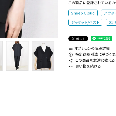
この商品に登録されているカ
Sheep Cloud
アウタ
ジャケット/ベスト
01
オプションの値段詳細
toc
特定商取引法に基づく表記
error_outline
この商品を友達に教える
share
買い物を続ける
undo