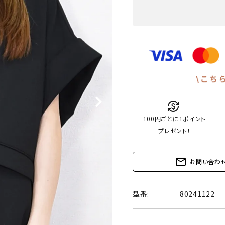
currency_exchange
100円ごとに1ポイント
プレゼント！
mail_outline
お問い合わ
型番:
80241122