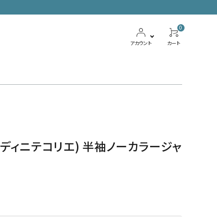
0
アカウント
カート
ボトムス
ワンピース
lier (ディニテコリエ) 半袖ノーカラージャ