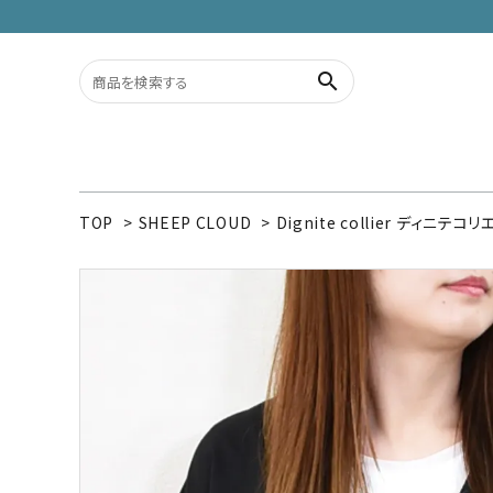
search
ACCOUNT MENU
TOP
>
SHEEP CLOUD
>
Dignite collier ディニテコリ
ようこそ ゲスト 様
meeting_room
person
ログイン
新規会員登録
search
カテゴリーから探す