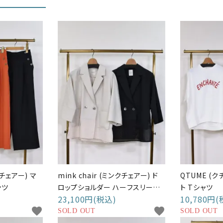
クチェアー) マ
mink chair (ミンクチェアー) ド
QTUME (
ンツ
ロップショルダー ハーフスリーブ
ト Tシャツ
23,100円(税込)
10,780円(
ジャケット
favorite
favorite
SOLD OUT
SOLD OUT