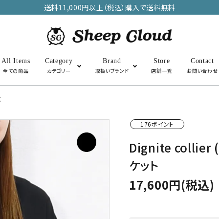
送料11,000円以上（税込）購入で送料無料
All Items
Category
Brand
Store
Contact
全ての商品
カテゴリー
取扱いブランド
店舗一覧
お問い合わせ
エ
アウター
トップス
176ポイント
Dignite col
SALE
その他・雑貨
ケット
17,600円(税込)