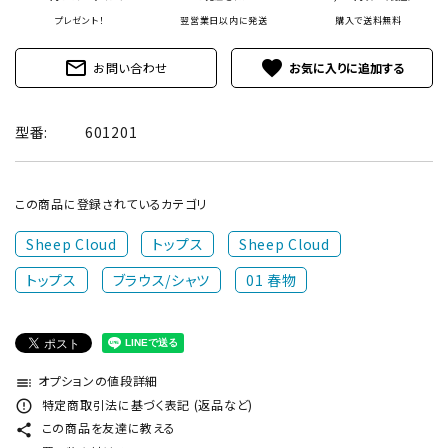
プレゼント！
翌営業日以内に発送
購入で
送料無料
mail_outline
favorite
お問い合わせ
型番:
601201
この商品に登録されているカテゴリ
Sheep Cloud
トップス
Sheep Cloud
トップス
ブラウス/シャツ
01 春物
オプションの値段詳細
toc
特定商取引法に基づく表記 (返品など)
error_outline
この商品を友達に教える
share