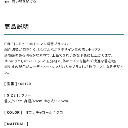
買い物を続ける
undo
商品説明
EMUE(エミュー)のドルマン切替ブラウス。
配色切替が目を引く、シンプルながらデザイン性の高いトップス。
落ち感のある滑らかな素材で、上品できれいめな印象に仕上がります。
ゆったりとしたシルエットと五分袖で、体のラインを拾わず快適な着心地。
裾や袖の配色がコーディネートにメリハリをプラスし、1枚でサマになるデザイ
ン。
[ 品番 ]
: 601201
[ SIZE ]
: フリー
着丈/56cm 身幅/69cm ゆき丈/52.5cm
[ COLOR ]
: オフ / チャコール / クロ
[ MATERIAL ]
: