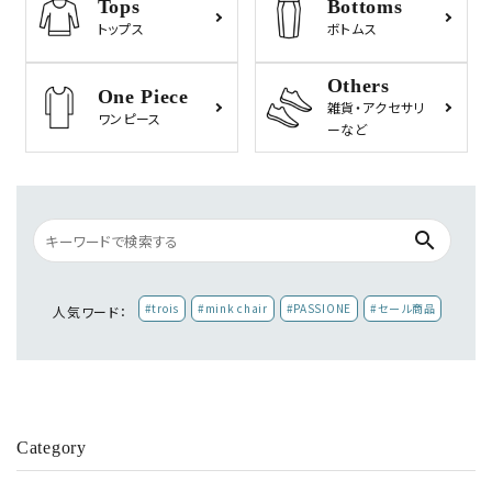
Tops
Bottoms
トップス
ボトムス
Others
One Piece
雑貨・
アクセサリ
ワンピース
ーなど
search
#trois
#mink chair
#PASSIONE
#セール商品
人気ワード：
Category