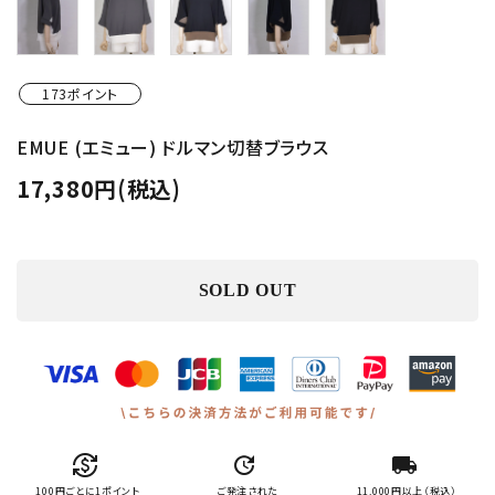
173ポイント
EMUE (エミュー) ドルマン切替ブラウス
17,380円(税込)
SOLD OUT
currency_exchange
update
local_shipping
100円ごとに1ポイント
ご発注された
11,000円以上（税込）