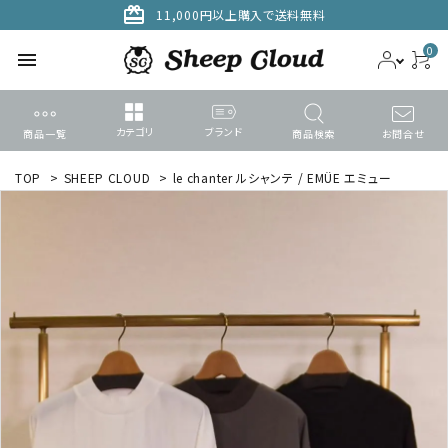
card_giftcard
11,000円以上購入で送料無料
0
menu
カテゴリ
ブランド
商品一覧
商品検索
お問合せ
ACCOUNT MENU
TOP
>
SHEEP CLOUD
>
le chanter ルシャンテ / EMÜE エミュー
ようこそ ゲスト 様
meeting_room
person
ログイン
新規会員登録
search
カテゴリーから探す
ブランドから選ぶ