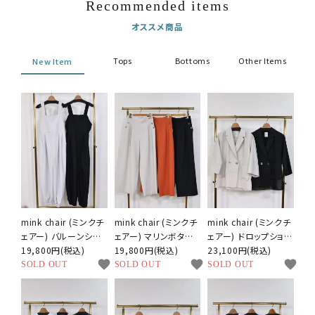
Recommended items
オススメ商品
Tops
Bottoms
Other Items
New Item
mink chair (ミンクチ
mink chair (ミンクチ
mink chair (ミンクチ
ェアー) バルーンシル
ェアー) マリンボタン
ェアー) ドロップショル
エット サロペット
19,800円(税込)
タックパンツ
19,800円(税込)
ダー ハーフスリーブ
23,100円(税込)
favorite
favorite
favorite
ジャケット
SOLD OUT
SOLD OUT
SOLD OUT