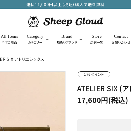
送料11,000円以上（税込）購入で送料無料
All Items
Category
Brand
Store
Contact
全ての商品
カテゴリー
取扱いブランド
店舗一覧
お問い合わせ
IER SIX アトリエシックス
アウター
トップス
176ポイント
ATELIER SI
SALE
その他・雑貨
17,600円(税込)