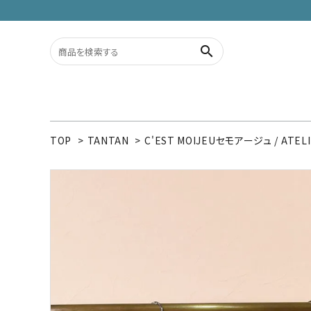
search
ACCOUNT MENU
TOP
>
TANTAN
>
C'EST MOIJEUセモアージュ / ATEL
ようこそ ゲスト 様
meeting_room
person
ログイン
新規会員登録
search
カテゴリーから探す