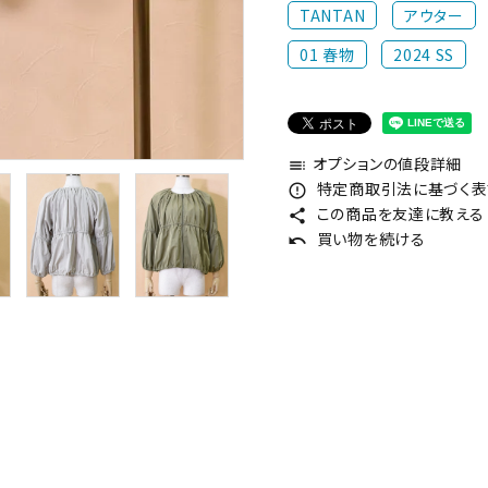
TANTAN
アウター
01 春物
2024 SS
オプションの値段詳細
toc
特定商取引法に基づく表記
error_outline
この商品を友達に教える
share
買い物を続ける
undo