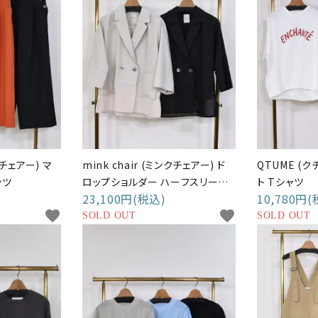
クチェアー) マ
mink chair (ミンクチェアー) ド
QTUME (
ンツ
ロップショルダー ハーフスリーブ
ト Tシャツ
23,100円(税込)
10,780円(
ジャケット
favorite
favorite
SOLD OUT
SOLD OUT