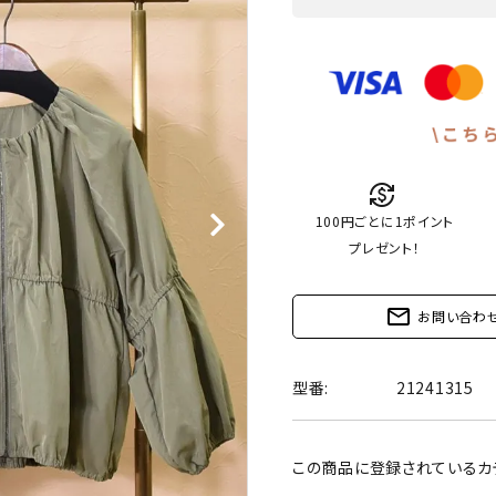
currency_exchange
100円ごとに1ポイント
プレゼント！
mail_outline
お問い合わ
型番:
21241315
この商品に登録されているカ