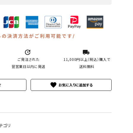
update
local_shipping
ご発注された
11,000円以上（税込）
購入で
翌営業日以内に発送
送料無料
favorite
せ
テゴリ