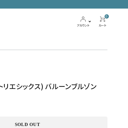
0
アカウント
カート
ボトムス
ワンピース
X (アトリエシックス) バルーンブルゾン
SOLD OUT