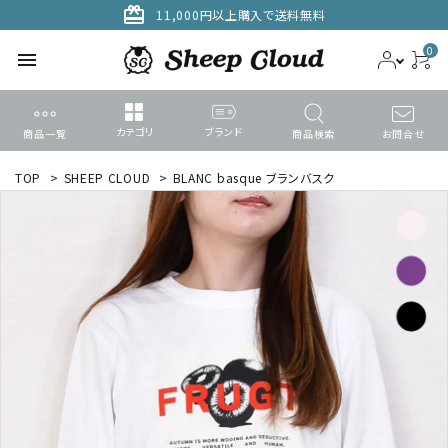
card_giftcard
11,000円以上購入で送料無料
0
menu
カテゴリ
ブランド
商品一覧
商品検索
お問合せ
ACCOUNT MENU
TOP
>
SHEEP CLOUD
>
BLANC basque ブランバスク
ようこそ ゲスト 様
meeting_room
person
ログイン
新規会員登録
search
カテゴリーから探す
ブランドから選ぶ