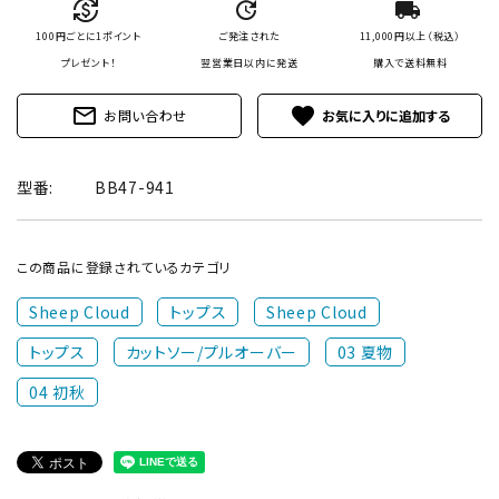
currency_exchange
update
local_shipping
100円ごとに1ポイント
ご発注された
11,000円以上（税込）
プレゼント！
翌営業日以内に発送
購入で
送料無料
mail_outline
favorite
お問い合わせ
型番:
BB47-941
この商品に登録されているカテゴリ
Sheep Cloud
トップス
Sheep Cloud
トップス
カットソー/プルオーバー
03 夏物
04 初秋