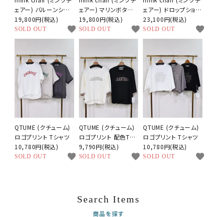
ェアー) バルーンシル
ェアー) マリンボタン
ェアー) ドロップショル
エット サロペット
19,800円(税込)
タックパンツ
19,800円(税込)
ダー ハーフスリーブ
23,100円(税込)
favorite
favorite
favorite
ジャケット
SOLD OUT
SOLD OUT
SOLD OUT
QTUME (クチューム)
QTUME (クチューム)
QTUME (クチューム)
ロゴプリント Tシャツ
ロゴプリント 配色Tシ
ロゴプリント Tシャツ
10,780円(税込)
ャツ
9,790円(税込)
10,780円(税込)
favorite
favorite
favorite
SOLD OUT
SOLD OUT
SOLD OUT
Search Items
商品を探す