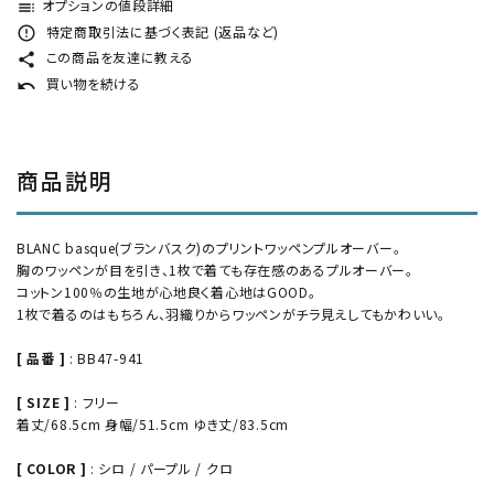
オプションの値段詳細
toc
特定商取引法に基づく表記 (返品など)
error_outline
この商品を友達に教える
share
買い物を続ける
undo
商品説明
BLANC basque(ブランバスク)のプリントワッペンプルオーバー。
胸のワッペンが目を引き、1枚で着ても存在感のあるプルオーバー。
コットン100％の生地が心地良く着心地はGOOD。
1枚で着るのはもちろん、羽織りからワッペンがチラ見えしてもかわいい。
[ 品番 ]
: BB47-941
[ SIZE ]
: フリー
着丈/68.5cm 身幅/51.5cm ゆき丈/83.5cm
[ COLOR ]
: シロ / パープル / クロ