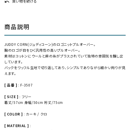
買い物を続ける
undo
商品説明
JUDDY CORN(ジュディコーン)のロゴニットプルオーバー。
胸のロゴが目をひく汎用性の高いプルオーバー。
素材はコットンにウールと麻の糸がプラスされていて独特の雰囲気を醸し出
しています。
バックをワッフル生地で切り返してあり、シンプルでありながら細かい拘りが見
えます。
[ 品番 ]
: F-3507
[ SIZE ]
: フリー
着丈/57cm 身幅/50cm 裄丈/75cm
[ COLOR ]
: カーキ / クロ
[ MATERIAL ]
: