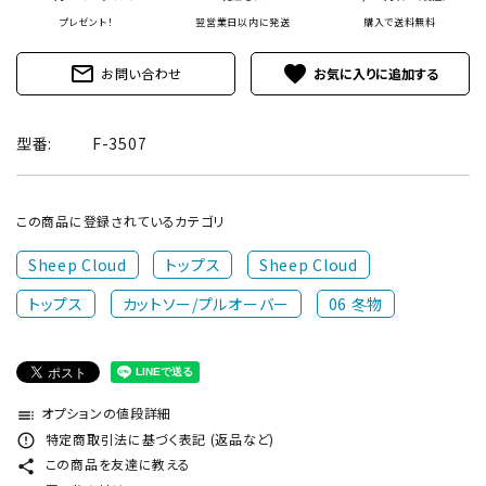
プレゼント！
翌営業日以内に発送
購入で
送料無料
mail_outline
favorite
お問い合わせ
型番:
F-3507
この商品に登録されているカテゴリ
Sheep Cloud
トップス
Sheep Cloud
トップス
カットソー/プルオーバー
06 冬物
オプションの値段詳細
toc
特定商取引法に基づく表記 (返品など)
error_outline
この商品を友達に教える
share