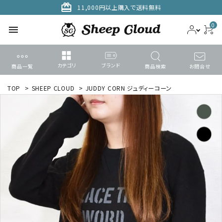
card_giftcard
11,000円以上購入で送料無料
0
menu
カテゴリ
ブランド
商品一覧
商品検索
お問合せ
ACCOUNT MENU
TOP
>
SHEEP CLOUD
>
JUDDY CORN ジュディーコーン
ようこそ ゲスト 様
meeting_room
person
ログイン
新規会員登録
search
カテゴリーから探す
ブランドから選ぶ