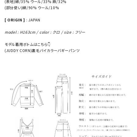
(表地)綿/35% ウール/33% 麻/32%
(部分使い)綿/90% ウール/10%
[ ORIGIN ]
: JAPAN
model : H163cm / color : クロ / size : フリー
モデル着用ボトムはこちら👇
(JUDDY CORN)裏毛バイカラーバギーパンツ