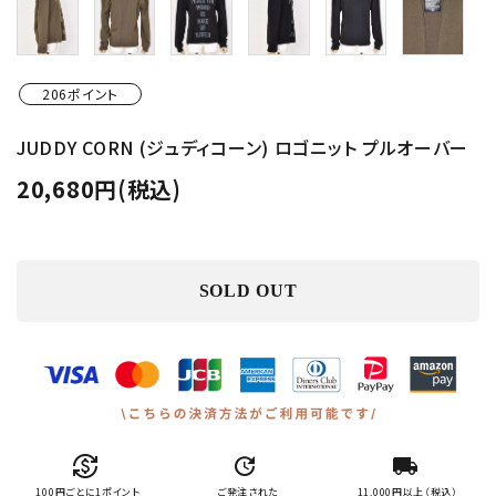
206ポイント
JUDDY CORN (ジュディコーン) ロゴニット プルオーバー
20,680円(税込)
SOLD OUT
currency_exchange
update
local_shipping
100円ごとに1ポイント
ご発注された
11,000円以上（税込）