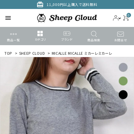
card_giftcard
11,000円以上購入で送料無料
0
menu
カテゴリ
ブランド
商品一覧
商品検索
お問合せ
ACCOUNT MENU
TOP
>
SHEEP CLOUD
>
MICALLE MICALLE ミカーレミカーレ
ようこそ ゲスト 様
meeting_room
person
ログイン
新規会員登録
search
カテゴリーから探す
ブランドから選ぶ