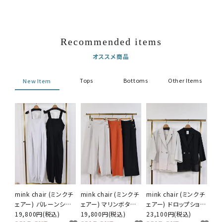
Recommended items
オススメ商品
Tops
Bottoms
Other Items
New Item
mink chair (ミンクチ
mink chair (ミンクチ
mink chair (ミンクチ
ェアー) バルーンシル
ェアー) マリンボタン
ェアー) ドロップショル
エット サロペット
19,800円(税込)
タックパンツ
19,800円(税込)
ダー ハーフスリーブ
23,100円(税込)