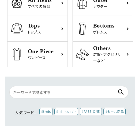
All Items
Outer
すべての商品
アウター
Tops
Bottoms
トップス
ボトムス
Others
One Piece
雑貨・
アクセサリ
ワンピース
ーなど
search
#trois
#mink chair
#PASSIONE
#セール商品
人気ワード：