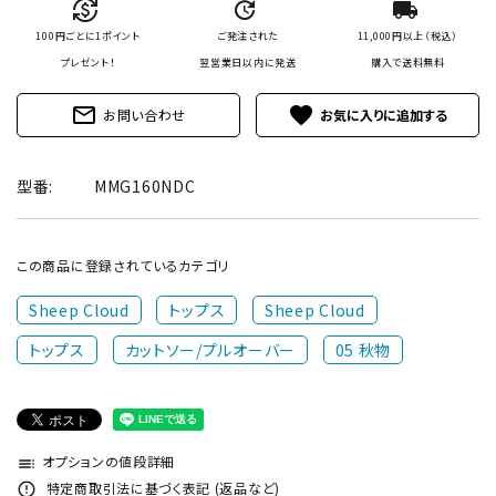
currency_exchange
update
local_shipping
100円ごとに1ポイント
ご発注された
11,000円以上（税込）
プレゼント！
翌営業日以内に発送
購入で
送料無料
mail_outline
favorite
お問い合わせ
型番:
MMG160NDC
この商品に登録されているカテゴリ
Sheep Cloud
トップス
Sheep Cloud
トップス
カットソー/プルオーバー
05 秋物
オプションの値段詳細
toc
特定商取引法に基づく表記 (返品など)
error_outline