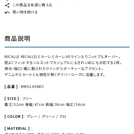
この商品を友達に教える
share
買い物を続ける
undo
商品説明
MICALLE MICALLE(ミカーレミカーレ)のライン入りニットプルオーバー。
程よくフィットするシルエットでカジュアルにもきれいめにも対応する1枚。
襟元・袖口・裾に配されたラインがスポーティーなアクセント。
デニムやスカートとも相性が良くデイリーコーデに活躍します。
[ 品番 ]
: MMG160NDC
[ SIZE ]
: フリー
着丈/52cm 身幅/47cm 肩幅/36cm 袖丈/56cm
[ COLOR ]
: グレー / グリーン / クロ
[ MATERIAL ]
: