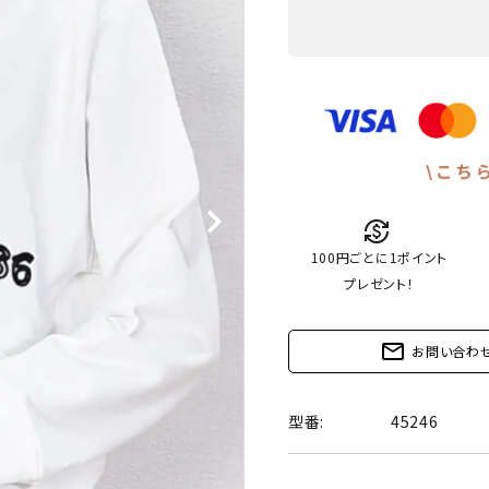
currency_exchange
100円ごとに1ポイント
プレゼント！
mail_outline
お問い合わ
型番:
45246