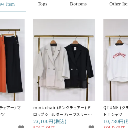
Tops
Bottoms
Other It
ew Item
クチェアー) マ
mink chair (ミンクチェアー) ド
QTUME (
ンツ
ロップショルダー ハーフスリーブ
ト Tシャツ
23,100円(税込)
10,780円(
ジャケット
SOLD OUT
SOLD OUT