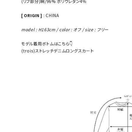
(リブ部分)綿/96% ポリウレタン4％
[ ORIGIN ]
: CHINA
model : H163cm / color : オフ / size : フリー
モデル着用ボトムはこちら👇
(trois)ストレッチデニムロングスカート