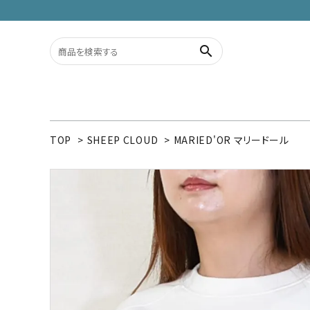
search
ACCOUNT MENU
TOP
>
SHEEP CLOUD
>
MARIED'OR マリードール
ようこそ ゲスト 様
meeting_room
person
ログイン
新規会員登録
search
カテゴリーから探す