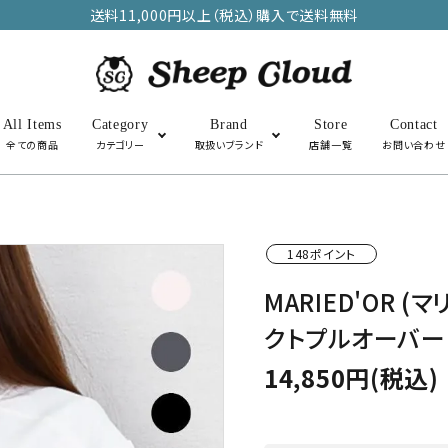
送料11,000円以上（税込）購入で送料無料
All Items
Category
Brand
Store
Contact
全ての商品
カテゴリー
取扱いブランド
店舗一覧
お問い合わせ
アウター
トップス
148ポイント
MARIED'OR 
SALE
その他・雑貨
クトプルオーバー
14,850円(税込)