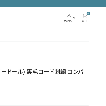
0
アカウント
カート
ボトムス
ワンピース
(マリードール) 裏毛コード刺繡 コンパ