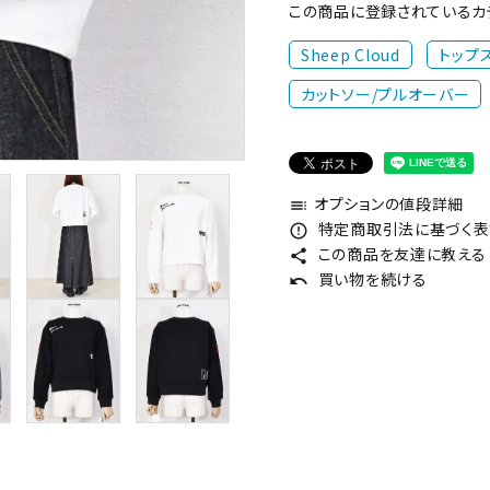
この商品に登録されているカ
Sheep Cloud
トップ
カットソー/プルオーバー
オプションの値段詳細
toc
特定商取引法に基づく表記
error_outline
この商品を友達に教える
share
買い物を続ける
undo