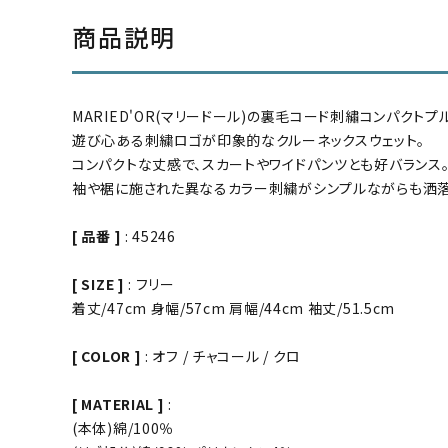
商品説明
MARIED'OR(マリードール)の裏毛コード刺繡コンパクトプ
遊び心ある刺繍ロゴが印象的なクルーネックスウェット。
コンパクトな丈感で、スカートやワイドパンツとも好バランス
袖や裾に施された異なるカラー刺繍がシンプルながらも洒落
[ 品番 ]
: 45246
[ SIZE ]
: フリー
着丈/47cm 身幅/57cm 肩幅/44cm 袖丈/51.5cm
[ COLOR ]
: オフ / チャコール / クロ
[ MATERIAL ]
:
(本体)綿/100％