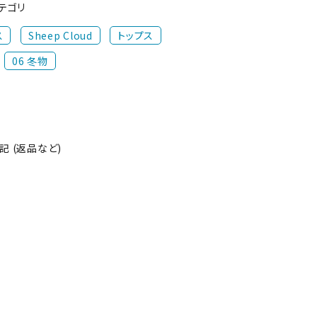
テゴリ
ス
Sheep Cloud
トップス
06 冬物
 (返品など)