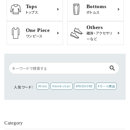
Tops
Bottoms
トップス
ボトムス
Others
One Piece
雑貨・
アクセサリ
ワンピース
ーなど
search
#trois
#mink chair
#PASSIONE
#セール商品
人気ワード：
Category