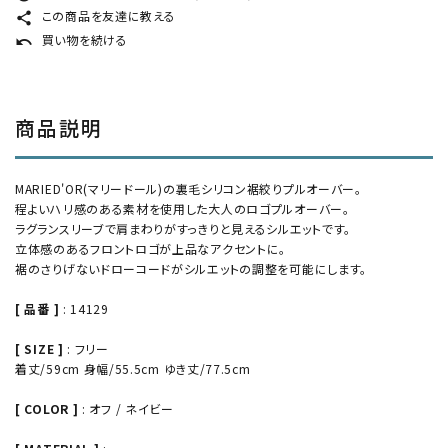
この商品を友達に教える
share
買い物を続ける
undo
商品説明
MARIED'OR(マリードール)の裏毛シリコン裾絞りプルオーバー。
程よいハリ感のある素材を使用した大人のロゴプルオーバー。
ラグランスリーブで肩まわりがすっきりと見えるシルエットです。
立体感のあるフロントロゴが上品なアクセントに。
裾のさりげないドローコードがシルエットの調整を可能にします。
[ 品番 ]
: 14129
[ SIZE ]
: フリー
着丈/59cm 身幅/55.5cm ゆき丈/77.5cm
[ COLOR ]
: オフ / ネイビー