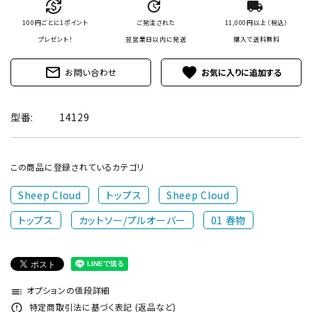
currency_exchange
update
local_shipping
100円ごとに1ポイント
ご発注された
11,000円以上（税込）
プレゼント！
翌営業日以内に発送
購入で
送料無料
mail_outline
favorite
お問い合わせ
型番:
14129
この商品に登録されているカテゴリ
Sheep Cloud
トップス
Sheep Cloud
トップス
カットソー/プルオーバー
01 春物
オプションの値段詳細
toc
特定商取引法に基づく表記 (返品など)
error_outline