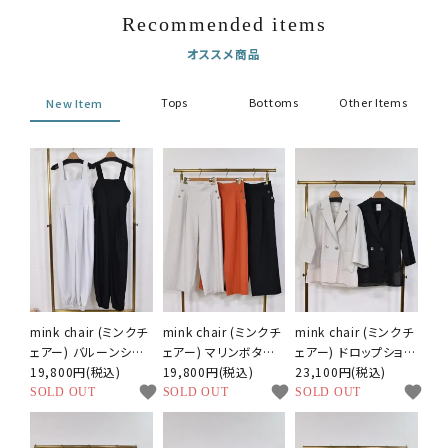
Recommended items
オススメ商品
Tops
Bottoms
Other Items
New Item
mink chair (ミンクチ
mink chair (ミンクチ
mink chair (ミンクチ
ェアー) バルーンシル
ェアー) マリンボタン
ェアー) ドロップショル
エット サロペット
19,800円(税込)
タックパンツ
19,800円(税込)
ダー ハーフスリーブ
23,100円(税込)
favorite
favorite
favorite
ジャケット
SOLD OUT
SOLD OUT
SOLD OUT