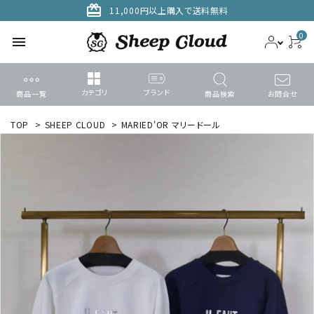
card_giftcard
11,000円以上購入で送料無料
0
menu
カテゴリ
ブランド
商品一覧
商品検索
お問合せ
ACCOUNT MENU
TOP
>
SHEEP CLOUD
>
MARIED'OR マリードール
ようこそ ゲスト 様
meeting_room
person
ログイン
新規会員登録
search
カテゴリーから探す
ブランドから選ぶ